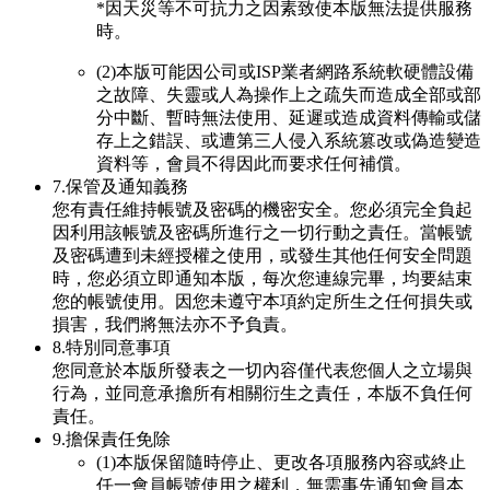
*因天災等不可抗力之因素致使本版無法提供服務
時。
(2)本版可能因公司或ISP業者網路系統軟硬體設備
之故障、失靈或人為操作上之疏失而造成全部或部
分中斷、暫時無法使用、延遲或造成資料傳輸或儲
存上之錯誤、或遭第三人侵入系統篡改或偽造變造
資料等，會員不得因此而要求任何補償。
7.保管及通知義務
您有責任維持帳號及密碼的機密安全。您必須完全負起
因利用該帳號及密碼所進行之一切行動之責任。當帳號
及密碼遭到未經授權之使用，或發生其他任何安全問題
時，您必須立即通知本版，每次您連線完畢，均要結束
您的帳號使用。因您未遵守本項約定所生之任何損失或
損害，我們將無法亦不予負責。
8.特別同意事項
您同意於本版所發表之一切內容僅代表您個人之立場與
行為，並同意承擔所有相關衍生之責任，本版不負任何
責任。
9.擔保責任免除
(1)本版保留隨時停止、更改各項服務內容或終止
任一會員帳號使用之權利，無需事先通知會員本