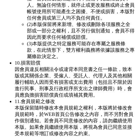
人。無論任何情形，就停止或更改服務或終止會員
帳號使用所可能產生之困擾、不便或損害，本版對
任何會員或第三人均不負任何責任。
(2)本版保留將來新增、修改或刪除各項服務之全
部或一部分之權利，且不另行個別通知，會員不得
因此而要求任何補償或賠償。
(3)本版提供之特定服務可能存在專屬之服務條
款，在此情形下，雙方權利義務將依據該服務之專
屬條款決定之。
10.損害賠償
因會員違反相關法令或違背本同意書之任一條款，致本
版或其關係企業、受僱人、受託人、代理人及其他相關
履行輔助人因而受有損害或支出費用（包括且不限於因
進行民事、刑事及行政程序所支出之律師費用）時，會
員應負擔損害賠償責任或填補其費用。
11.會員規範之修改
本版保留隨時修改本會員規範之權利，本版將於修改會
員規範時，於WEB首頁公告修改之內容，而不另對會員
作個別通知。若會員不同意修改的內容，請勿繼續使用
本版。如果會員繼續使用本版，將視為會員已同意並接
受本規範等增訂或修改內容之約束。