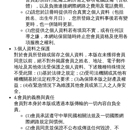
體），以及負擔連接網際網路之費用及電話費用。
(2)請您於註冊時提供符合真實之個人資料（包括
姓名、出生年月日），您所登錄之資料事後若有變
更時，也一併隨時更新。
(3)您提供之個人資料若有填寫不實，或有任何誤
導之嫌，本網站保留隨時終止您會員資格及使用各
項服務之權利。
3.個人資料之保護
對於會員所登錄或留存之個人資料，本版在未獲得會員
同意以前，絕不對外揭露會員之姓名、地址、電子郵件
地址及其他依法受保護之個人資料。下述幾種特殊情況
不受此限：(1)基於法律之規定；(2)受司法機關或其他有
權機關基於法定程序之要求；(3)為保障本版之財產及權
益；(4)在緊急情況下為維護其他會員或第三人之人身安
全。
4.會員的義務與責任
會員對本身於本版或透過本版傳輸的一切內容自負全
責。
(1)會員承諾遵守中華民國相關法規及一切國際網
際網路規定與慣例。
(2)會員同意並保證不公布或傳送任何毀謗、不