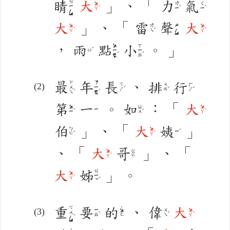
睛
大
」
、
「
力
氣
ㄐㄧㄥ
ㄉㄚˋ
ㄌㄧˋ
ㄑㄧˋ
大
」
、
「
雷
聲
大
ㄉㄚˋ
ㄌㄟˊ
ㄕㄥ
ㄉㄚˋ
，
雨
點
小
。
」
ㄉㄧㄢˇ
ㄒㄧㄠˇ
ㄩˇ
最
年
長
、
排
行
ㄗㄨㄟˋ
ㄋㄧㄢˊ
ㄓㄤˇ
ㄆㄞˊ
ㄏㄤˊ
第
一
。
如
：
「
大
ㄉㄧˋ
ㄖㄨˊ
ㄉㄚˋ
ㄧ
伯
」
、
「
大
姨
」
ㄅㄛˊ
ㄉㄚˋ
ㄧˊ
、
「
大
哥
」
、
「
ㄉㄚˋ
ㄍㄜ
大
姊
」
。
ㄐㄧㄝˇ
ㄉㄚˋ
重
要
的
、
偉
大
˙
ㄓㄨㄥˋ
ㄧㄠˋ
ㄨㄟˇ
ㄉㄚˋ
ㄉㄜ
˙