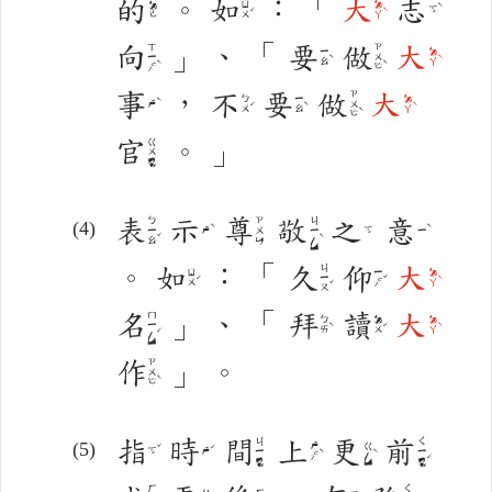
的
。
如
：
「
大
志
ㄖㄨˊ
ㄉㄚˋ
ㄉㄜ
ㄓˋ
向
」
、
「
要
做
大
ㄒㄧㄤˋ
ㄗㄨㄛˋ
ㄧㄠˋ
ㄉㄚˋ
事
，
不
要
做
大
ㄗㄨㄛˋ
ㄅㄨˊ
ㄧㄠˋ
ㄉㄚˋ
ㄕˋ
官
。
」
ㄍㄨㄢ
表
示
尊
敬
之
意
ㄅㄧㄠˇ
ㄗㄨㄣ
ㄐㄧㄥˋ
ㄕˋ
ㄓ
ㄧˋ
。
如
：
「
久
仰
大
ㄐㄧㄡˇ
ㄖㄨˊ
ㄧㄤˇ
ㄉㄚˋ
名
」
、
「
拜
讀
大
ㄇㄧㄥˊ
ㄅㄞˋ
ㄉㄨˊ
ㄉㄚˋ
作
」
。
ㄗㄨㄛˋ
指
時
間
上
更
前
ㄐㄧㄢ
ㄑㄧㄢˊ
ㄕㄤˋ
ㄍㄥˋ
ㄓˇ
ㄕˊ