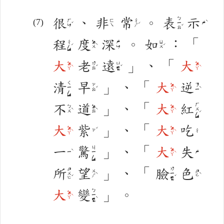
很
、
非
常
。
表
示
ㄅㄧㄠˇ
ㄏㄣˇ
ㄈㄟ
ㄔㄤˊ
ㄕˋ
程
度
深
。
如
：
「
ㄔㄥˊ
ㄉㄨˋ
ㄕㄣ
ㄖㄨˊ
大
老
遠
」
、
「
大
ㄉㄚˋ
ㄌㄠˇ
ㄩㄢˇ
ㄉㄚˋ
清
早
」
、
「
大
逆
ㄑㄧㄥ
ㄗㄠˇ
ㄉㄚˋ
ㄋㄧˋ
不
道
」
、
「
大
紅
ㄏㄨㄥˊ
ㄅㄨˋ
ㄉㄠˋ
ㄉㄚˋ
大
紫
」
、
「
大
吃
ㄉㄚˋ
ㄉㄚˋ
ㄗˇ
ㄔ
一
驚
」
、
「
大
失
ㄐㄧㄥ
ㄉㄚˋ
ㄧˋ
ㄕ
所
望
」
、
「
臉
色
ㄙㄨㄛˇ
ㄌㄧㄢˇ
ㄨㄤˋ
ㄙㄜˋ
大
變
」
。
ㄅㄧㄢˋ
ㄉㄚˋ