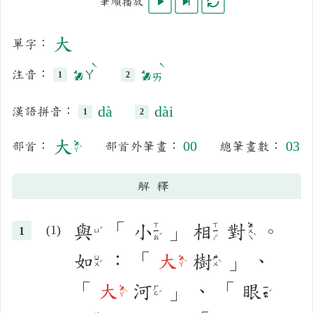
開始播放
逐筆播放
重複播放
筆順播放
大
單字：
注音：
ㄉㄚˋ
ㄉㄞˋ
dà
dài
漢語拼音：
大
00
03
部首：
部首外筆畫：
總筆畫數：
ㄉㄚˋ
解釋
與
「
小
」
相
對
。
ㄒㄧㄠˇ
ㄒㄧㄤ
ㄉㄨㄟˋ
ㄩˇ
如
：
「
大
樹
」
、
ㄖㄨˊ
ㄉㄚˋ
ㄕㄨˋ
「
大
河
」
、
「
眼
ㄉㄚˋ
ㄏㄜˊ
ㄧㄢˇ