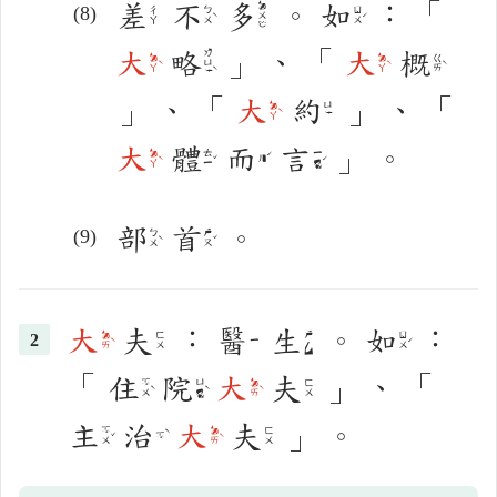
差
不
多
。
如
：
「
ㄉㄨㄛ
ㄔㄚ
ㄅㄨˋ
ㄖㄨˊ
大
略
」
、
「
大
概
ㄌㄩㄝˋ
ㄉㄚˋ
ㄉㄚˋ
ㄍㄞˋ
」
、
「
大
約
」
、
「
ㄉㄚˋ
ㄩㄝ
大
體
而
言
」
。
ㄉㄚˋ
ㄊㄧˇ
ㄧㄢˊ
ㄦˊ
部
首
。
ㄅㄨˋ
ㄕㄡˇ
大
夫
：
醫
生
。
如
：
ㄉㄞˋ
ㄈㄨ
ㄕㄥ
ㄖㄨˊ
ㄧ
「
住
院
大
夫
」
、
「
ㄓㄨˋ
ㄩㄢˋ
ㄉㄞˋ
ㄈㄨ
主
治
大
夫
」
。
ㄓㄨˇ
ㄉㄞˋ
ㄈㄨ
ㄓˋ