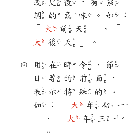
或
更
後
，
有
強
ㄏㄨㄛˋ
ㄑㄧㄤˊ
ㄍㄥˋ
ㄏㄡˋ
ㄧㄡˇ
調
的
意
味
。
如
：
˙
ㄉㄧㄠˋ
ㄨㄟˋ
ㄖㄨˊ
ㄉㄜ
ㄧˋ
「
大
前
天
」
、
「
ㄑㄧㄢˊ
ㄊㄧㄢ
ㄉㄚˋ
大
後
天
」
。
ㄊㄧㄢ
ㄉㄚˋ
ㄏㄡˋ
用
在
時
令
、
節
ㄌㄧㄥˋ
ㄐㄧㄝˊ
ㄩㄥˋ
ㄗㄞˋ
ㄕˊ
日
等
的
前
面
，
˙
ㄑㄧㄢˊ
ㄇㄧㄢˋ
ㄉㄥˇ
ㄉㄜ
ㄖˋ
表
示
特
殊
的
。
˙
ㄅㄧㄠˇ
ㄊㄜˋ
ㄕㄨ
ㄉㄜ
ㄕˋ
如
：
「
大
年
初
一
ㄋㄧㄢˊ
ㄖㄨˊ
ㄉㄚˋ
ㄔㄨ
ㄧ
」
、
「
大
年
三
十
ㄋㄧㄢˊ
ㄉㄚˋ
ㄙㄢ
ㄕˊ
」
。