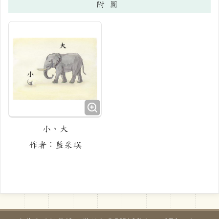
附圖
小、大
作者：藍采瑛