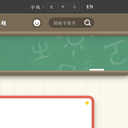
字級：
大
中
小
EN
問題
搜尋
帳號登入