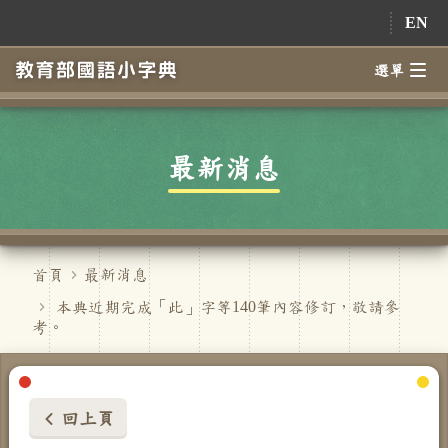
跳到主要內容
EN
選單
最新消息
首頁
最新消息
本典近期完成「此」字等140筆內容修訂，敬請參
考。
回上頁