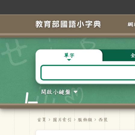
跳到主要內容
網
單字
開啟小鍵盤
首頁
圖片索引
服飾類
西裝