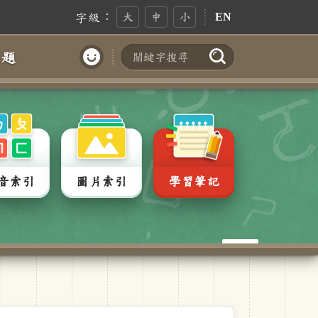
字級：
大
中
小
EN
問題
搜尋
帳號登入
音索引
圖片索引
學習筆記