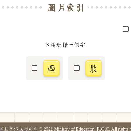
圖片索引
3.請選擇一個字
西
裝
選取「西」字
選取「裝」字
部 版權所有 © 2021 Ministry of Education, R.O.C. All rights re