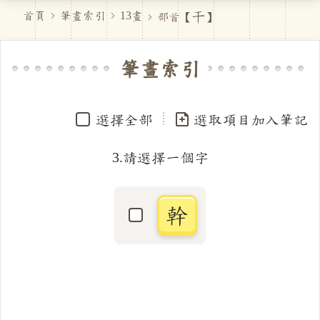
干
首頁
筆畫索引
13畫
部首【
】
筆畫索引
選擇全部
選取項目加入筆記
3.請選擇一個字
幹
選取「幹」字