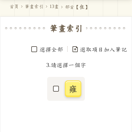
隹
首頁
筆畫索引
13畫
部首【
】
筆畫索引
選擇全部
選取項目加入筆記
3.請選擇一個字
雍
選取「雍」字