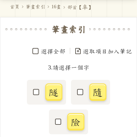
阜
首頁
筆畫索引
16畫
部首【
】
筆畫索引
選擇全部
選取項目加入筆記
3.請選擇一個字
隧
隨
選取「隧」字
選取「隨」字
險
選取「險」字