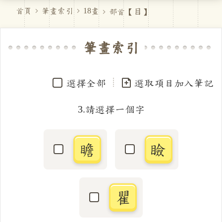
目
首頁
筆畫索引
18畫
部首【
】
筆畫索引
選擇全部
選取項目加入筆記
3.請選擇一個字
瞻
瞼
選取「瞻」字
選取「瞼」字
瞿
選取「瞿」字