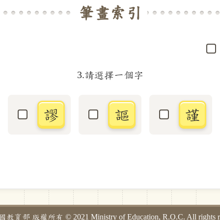
筆畫索引
3.請選擇一個字
謬
謳
謹
選取「謬」字
選取「謳」字
選取「謹
部 版權所有 © 2021 Ministry of Education, R.O.C. All rights re