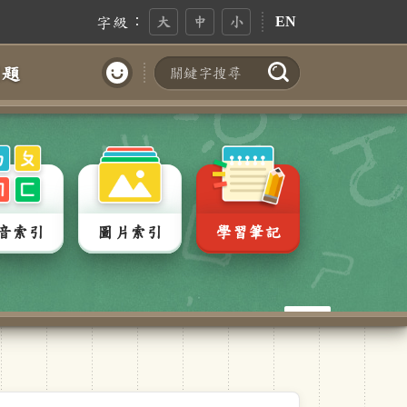
字級：
大
中
小
EN
問題
搜尋
帳號登入
音索引
圖片索引
學習筆記