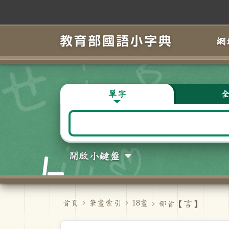
跳到主要內容
網
單字
開啟小鍵盤
言
首頁
筆畫索引
18畫
部首【
】