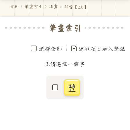
豆
首頁
筆畫索引
18畫
部首【
】
筆畫索引
選擇全部
選取項目加入筆記
3.請選擇一個字
豐
選取「豐」字