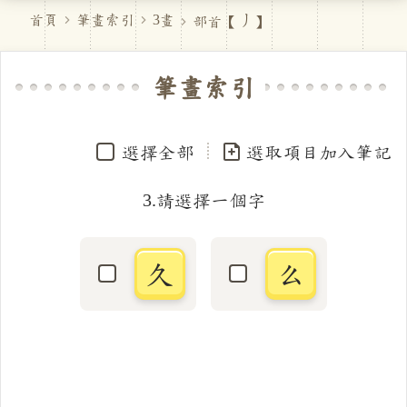
丿
首頁
筆畫索引
3畫
部首【
】
筆畫索引
選擇全部
選取項目加入筆記
3.請選擇一個字
久
么
選取「久」字
選取「么」字