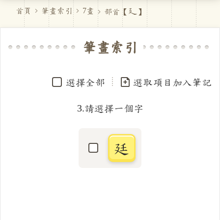
廴
首頁
筆畫索引
7畫
部首【
】
筆畫索引
選擇全部
選取項目加入筆記
3.請選擇一個字
廷
選取「廷」字