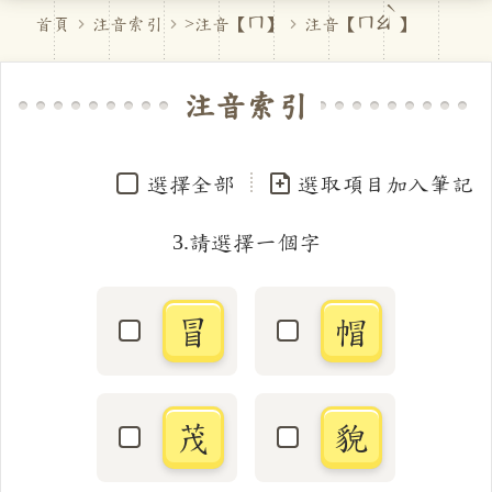
首頁
注音索引
>注音【
ㄇ
】
注音【
ㄇㄠˋ
】
注音索引
選擇全部
選取項目加入筆記
3.請選擇一個字
冒
帽
選取「冒」字
選取「帽」字
茂
貌
選取「茂」字
選取「貌」字