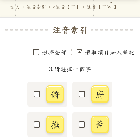
首頁
注音索引
>注音【
ㄈ
】
注音【
ㄈㄨˇ
】
注音索引
選擇全部
選取項目加入筆記
3.請選擇一個字
俯
府
選取「俯」字
選取「府」字
撫
斧
選取「撫」字
選取「斧」字