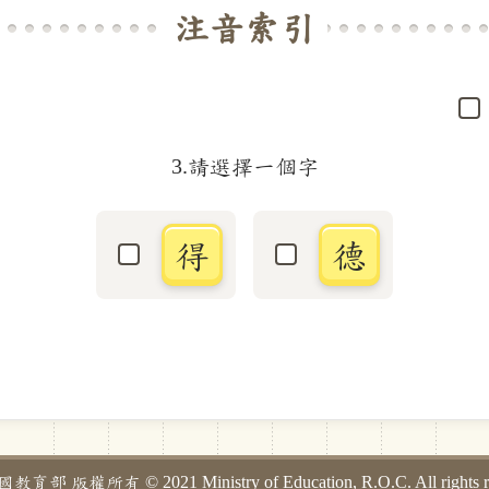
注音索引
3.請選擇一個字
得
德
選取「得」字
選取「德」字
部 版權所有 © 2021 Ministry of Education, R.O.C. All rights re