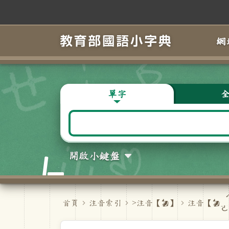
跳到主要內容
網
單字
開啟小鍵盤
首頁
注音索引
>注音【
ㄉ
】
注音【
ㄉㄜ