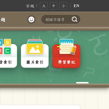
字級：
大
中
小
EN
問題
搜尋
帳號登入
音索引
圖片索引
學習筆記