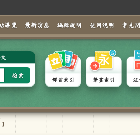
站導覽
最新消息
編輯說明
使用說明
常見
全文
檢索
部首索引
筆畫索引
注
ˊ
】