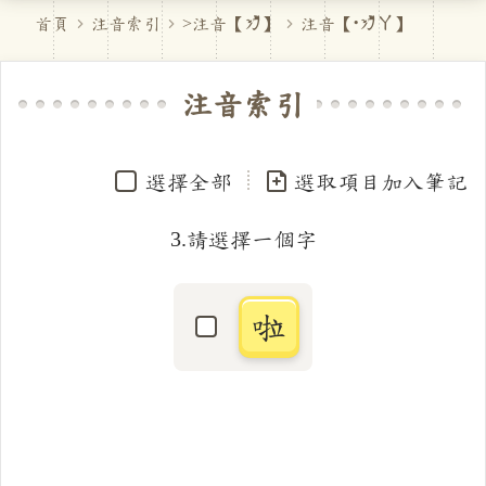
首頁
注音索引
>注音【
ㄌ
】
注音【
˙ㄌㄚ
】
注音索引
選擇全部
選取項目加入筆記
3.請選擇一個字
啦
選取「啦」字