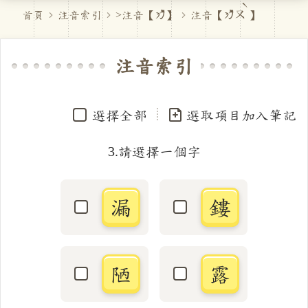
首頁
注音索引
>注音【
ㄌ
】
注音【
ㄌㄡˋ
】
注音索引
選擇全部
選取項目加入筆記
3.請選擇一個字
漏
鏤
選取「漏」字
選取「鏤」字
陋
露
選取「陋」字
選取「露」字