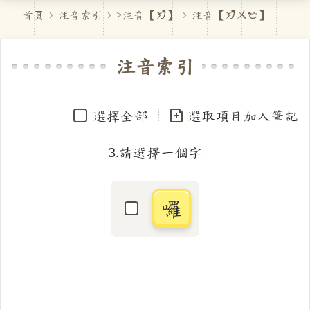
首頁
注音索引
>注音【
ㄌ
】
注音【
ㄌㄨㄛ
】
注音索引
選擇全部
選取項目加入筆記
3.請選擇一個字
囉
選取「囉」字