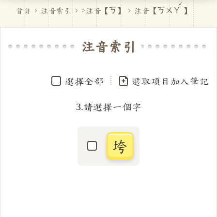
首頁
注音索引
>注音【
ㄎ
】
注音【
ㄎㄨㄚˇ
】
注音索引
選擇全部
選取項目加入筆記
3.請選擇一個字
垮
選取「垮」字