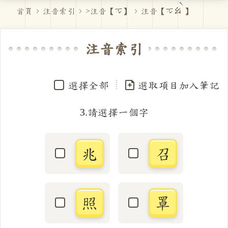
首頁
注音索引
>注音【
ㄓ
】
注音【
ㄓㄠˋ
】
注音索引
選擇全部
選取項目加入筆記
3.請選擇一個字
兆
召
選取「兆」字
選取「召」字
照
罩
選取「照」字
選取「罩」字