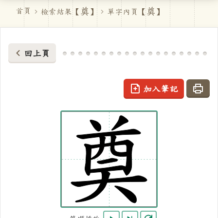
奠
奠
首頁
檢索結果【
】
單字內頁【
】
回上頁
加入筆記
列印
奠