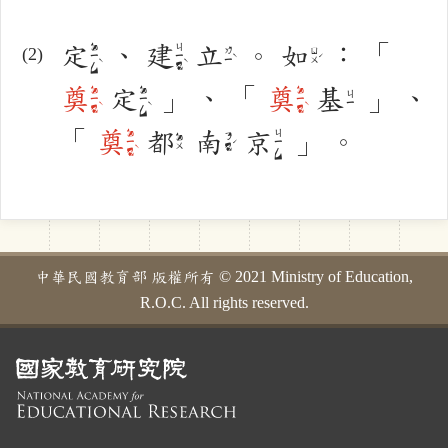
定
、
建
立
。
如
：
「
ㄉㄧㄥˋ
ㄐㄧㄢˋ
ㄌㄧˋ
ㄖㄨˊ
奠
定
」
、
「
奠
基
」
、
ㄉㄧㄢˋ
ㄉㄧㄥˋ
ㄉㄧㄢˋ
ㄐㄧ
「
奠
都
南
京
」
。
ㄉㄧㄢˋ
ㄐㄧㄥ
ㄉㄨ
ㄋㄢˊ
中華民國教育部 版權所有 © 2021 Ministry of Education,
R.O.C. All rights reserved.