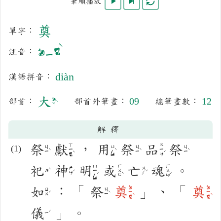
開始播放
逐筆播放
重複播放
筆順播放
奠
單字：
注音：
ㄉㄧㄢˋ
diàn
漢語拼音：
大
09
12
部首：
部首外筆畫：
總筆畫數：
ㄉㄚˋ
解釋
祭
獻
，
用
祭
品
祭
ㄒㄧㄢˋ
ㄆㄧㄣˇ
ㄐㄧˋ
ㄩㄥˋ
ㄐㄧˋ
ㄐㄧˋ
祀
神
明
或
亡
魂
。
ㄇㄧㄥˊ
ㄏㄨㄛˋ
ㄏㄨㄣˊ
ㄕㄣˊ
ㄨㄤˊ
ㄙˋ
如
：
「
祭
奠
」
、
「
奠
ㄉㄧㄢˋ
ㄉㄧㄢˋ
ㄖㄨˊ
ㄐㄧˋ
儀
」
。
ㄧˊ