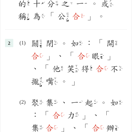
的
十
分
之
一
。
或
ㄏㄨㄛˋ
ㄈㄣ
ㄉㄜ
ㄕˊ
ㄓ
ㄧ
稱
為
「
公
合
」
。
ㄍㄨㄥ
ㄔㄥ
ㄨㄟˊ
ㄍㄜˇ
關
閉
。
如
：
「
開
ㄍㄨㄢ
ㄅㄧˋ
ㄖㄨˊ
ㄎㄞ
合
」
、
「
合
眼
」
ㄏㄜˊ
ㄏㄜˊ
ㄧㄢˇ
、
「
他
笑
得
合
不
˙
ㄒㄧㄠˋ
ㄊㄚ
ㄏㄜˊ
ㄅㄨˋ
ㄉㄜ
攏
嘴
。
」
ㄌㄨㄥˇ
ㄗㄨㄟˇ
聚
集
、
一
起
。
如
ㄐㄩˋ
ㄐㄧˊ
ㄑㄧˇ
ㄖㄨˊ
ㄧˋ
：
「
合
力
」
、
「
ㄏㄜˊ
ㄌㄧˋ
集
合
」
、
「
合
辦
ㄐㄧˊ
ㄏㄜˊ
ㄏㄜˊ
ㄅㄢˋ