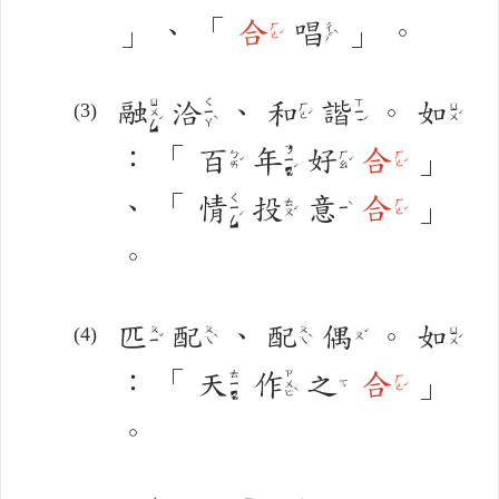
」
、
「
合
唱
」
。
ㄏㄜˊ
ㄔㄤˋ
融
洽
、
和
諧
。
如
ㄖㄨㄥˊ
ㄑㄧㄚˋ
ㄒㄧㄝˊ
ㄏㄜˊ
ㄖㄨˊ
：
「
百
年
好
合
」
ㄋㄧㄢˊ
ㄅㄞˇ
ㄏㄠˇ
ㄏㄜˊ
、
「
情
投
意
合
」
ㄑㄧㄥˊ
ㄊㄡˊ
ㄏㄜˊ
ㄧˋ
。
匹
配
、
配
偶
。
如
ㄆㄧˇ
ㄆㄟˋ
ㄆㄟˋ
ㄖㄨˊ
ㄡˇ
：
「
天
作
之
合
」
ㄊㄧㄢ
ㄗㄨㄛˋ
ㄏㄜˊ
ㄓ
。