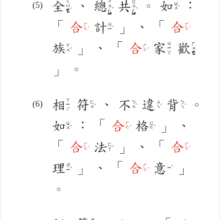
全
、
總
共
。
如
：
ㄑㄩㄢˊ
ㄗㄨㄥˇ
ㄍㄨㄥˋ
ㄖㄨˊ
「
合
計
」
、
「
合
ㄏㄜˊ
ㄐㄧˋ
ㄏㄜˊ
族
」
、
「
合
家
歡
ㄐㄧㄚ
ㄏㄨㄢ
ㄗㄨˊ
ㄏㄜˊ
」
。
相
符
、
不
違
背
。
ㄒㄧㄤ
ㄈㄨˊ
ㄅㄨˋ
ㄨㄟˊ
ㄅㄟˋ
如
：
「
合
格
」
、
ㄖㄨˊ
ㄏㄜˊ
ㄍㄜˊ
「
合
法
」
、
「
合
ㄏㄜˊ
ㄈㄚˇ
ㄏㄜˊ
理
」
、
「
合
意
」
ㄌㄧˇ
ㄏㄜˊ
ㄧˋ
。