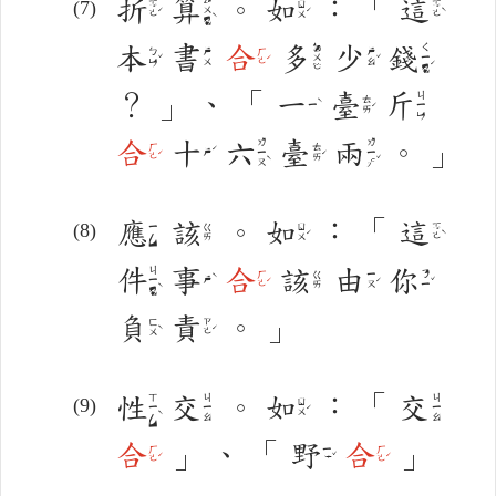
折
算
。
如
：
「
這
ㄙㄨㄢˋ
ㄓㄜˊ
ㄖㄨˊ
ㄓㄜˋ
本
書
合
多
少
錢
ㄉㄨㄛ
ㄑㄧㄢˊ
ㄅㄣˇ
ㄕㄨ
ㄏㄜˊ
ㄕㄠˇ
？
」
、
「
一
臺
斤
ㄐㄧㄣ
ㄊㄞˊ
ㄧˋ
合
十
六
臺
兩
。
」
ㄌㄧㄡˋ
ㄌㄧㄤˇ
ㄏㄜˊ
ㄊㄞˊ
ㄕˊ
應
該
。
如
：
「
這
ㄧㄥ
ㄍㄞ
ㄖㄨˊ
ㄓㄜˋ
件
事
合
該
由
你
ㄐㄧㄢˋ
ㄏㄜˊ
ㄍㄞ
ㄧㄡˊ
ㄋㄧˇ
ㄕˋ
負
責
。
」
ㄈㄨˋ
ㄗㄜˊ
性
交
。
如
：
「
交
ㄒㄧㄥˋ
ㄐㄧㄠ
ㄐㄧㄠ
ㄖㄨˊ
合
」
、
「
野
合
」
ㄏㄜˊ
ㄧㄝˇ
ㄏㄜˊ