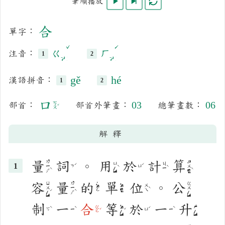
開始播放
逐筆播放
重複播放
筆順播放
合
單字：
注音：
ㄍㄜˇ
ㄏㄜˊ
gě
hé
漢語拼音：
口
03
06
部首：
部首外筆畫：
總筆畫數：
ㄎㄡˇ
解釋
量
詞
。
用
於
計
算
ㄌㄧㄤˋ
ㄙㄨㄢˋ
ㄩㄥˋ
ㄐㄧˋ
ㄘˊ
ㄩˊ
容
量
的
單
位
。
公
˙
ㄖㄨㄥˊ
ㄌㄧㄤˋ
ㄍㄨㄥ
ㄉㄢ
ㄨㄟˋ
ㄉㄜ
制
一
合
等
於
一
升
ㄍㄜˇ
ㄉㄥˇ
ㄕㄥ
ㄓˋ
ㄧˋ
ㄩˊ
ㄧˋ
˙