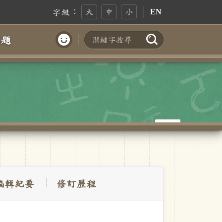
字級：
大
中
小
EN
問題
搜尋
帳號登入
編輯紀要
修訂歷程