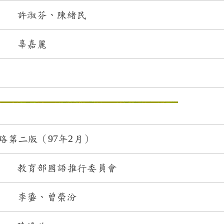
許淑芬、陳緒民
辜嘉麗
第二版（97年2月）
教育部國語推行委員會
李鍌、曾榮汾