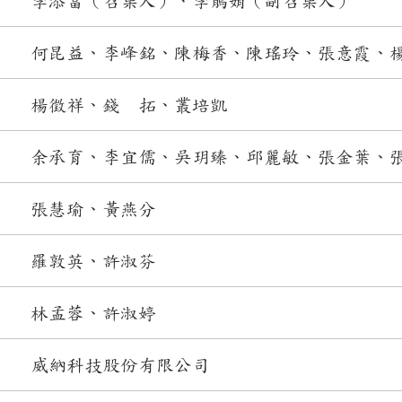
李添富（召集人）、李鵑娟（副召集人）
何昆益、李峰銘、陳梅香、陳瑤玲、張意霞、
楊徵祥、錢 拓、叢培凱
余承育、李宜儒、吳玥臻、邱麗敏、張金葉、
張慧瑜、黃燕分
羅敦英、許淑芬
林孟蓉、許淑婷
威納科技股份有限公司