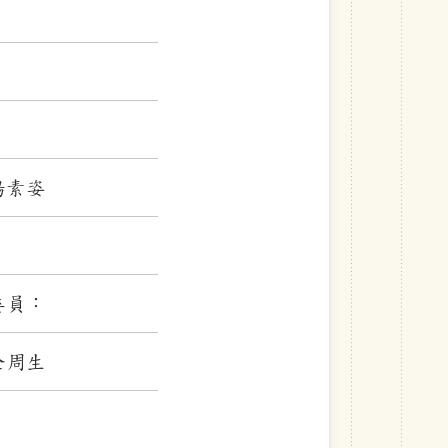
楊素姿
委員：
金周生