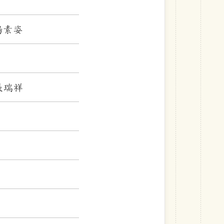
楊素姿
張瑞祥