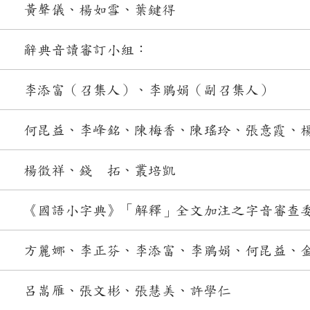
黃聲儀、楊如雪、葉鍵得
辭典音讀審訂小組：
李添富（召集人）、李鵑娟（副召集人）
何昆益、李峰銘、陳梅香、陳瑤玲、張意霞、
楊徵祥、錢 拓、叢培凱
《國語小字典》「解釋」全文加注之字音審查
方麗娜、李正芬、李添富、李鵑娟、何昆益、
呂嵩雁、張文彬、張慧美、許學仁