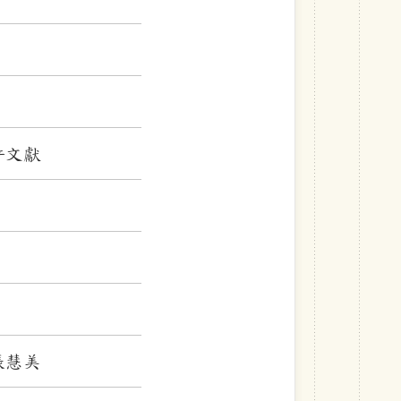
許文獻
正男、張慧美