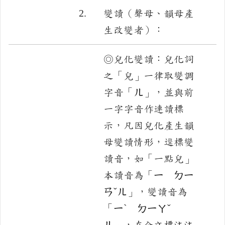
2.
變讀（聲母、韻母產
生改變者）：
◎兒化變讀：兒化詞
之「兒」一律取變調
字音「ㄦ」，並與前
一字字音作連讀標
示，凡因兒化產生韻
母變讀情形，逕標變
讀音，如「一點兒」
本讀音為「ㄧ ㄉㄧ
ㄢˇㄦ」，變讀音為
「ㄧˋ ㄉㄧㄚˇ
ㄦ」，在全文標注注