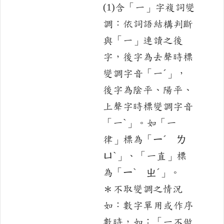
(1)含「一」字複詞變
調：依詞語結構判斷
與「一」連讀之後
字，後字為去聲時標
變調字音「一ˊ」，
後字為陰平、陽平、
上聲字時標變調字音
「一ˋ」。如「一
律」標為「ㄧˊ ㄌ
ㄩˋ」、「一直」標
為「ㄧˋ ㄓˊ」。
＊不取變調之情況
如：數字單用或作序
數時，如：「一不做