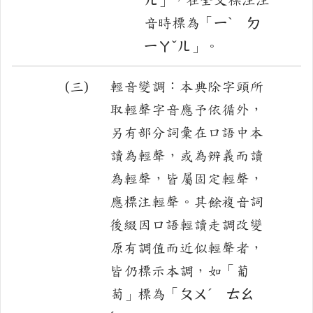
音時標為「ㄧˋ ㄉ
ㄧㄚˇㄦ」。
(三)
輕音變調：本典除字頭所
取輕聲字音應予依循外，
另有部分詞彙在口語中本
讀為輕聲，或為辨義而讀
為輕聲，皆屬固定輕聲，
應標注輕聲。其餘複音詞
後綴因口語輕讀走調改變
原有調值而近似輕聲者，
皆仍標示本調，如「葡
萄」標為「ㄆㄨˊ ㄊㄠ