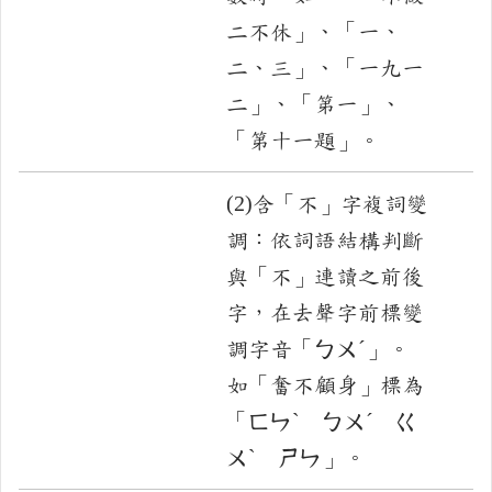
二不休」、「一、
二、三」、「一九一
二」、「第一」、
「第十一題」。
(2)含「不」字複詞變
調：依詞語結構判斷
與「不」連讀之前後
字，在去聲字前標變
調字音「ㄅㄨˊ」。
如「奮不顧身」標為
「ㄈㄣˋ ㄅㄨˊ ㄍ
ㄨˋ ㄕㄣ」。