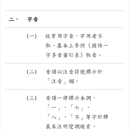
二、
字音
(一)
收常用字音，罕用者不
取。基本上參照《國語一
字多音審訂表》取音。
(二)
音讀以注音符號標示於
「注音」欄。
(三)
音讀一律標示本調，
「一」、「七」、
「八」、「不」等字於釋
義末注明變調線索。